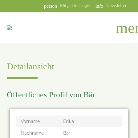
person
info
Mitglieder-Login
Newsletter
me
Detailansicht
Öffentliches Profil von Bär
Vorname
Erika
Nachname
Bär