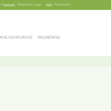
person
info
.de
Mitglieder-Login
Newsletter
MINE/LEHRGÄNGE
WILDBÖRSE