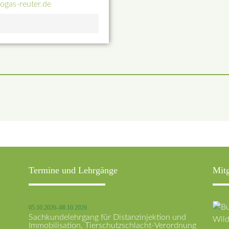
ogas-reuter.de
Termine und Lehrgänge
Mitg
05.10.2026–08.10.2026
Sachkundelehrgang für Distanzinjektion und
Immobilisation, Tierschutzschlacht-Verordnung