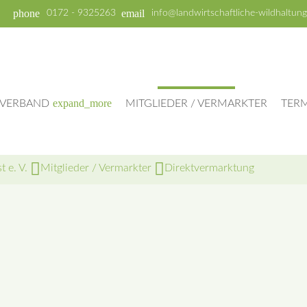
phone
email
0172 - 9325263
info@landwirtschaftliche-wildhaltung
expand_more
VERBAND
MITGLIEDER / VERMARKTER
TER
 e. V.
Mitglieder / Vermarkter
Direktvermarktung