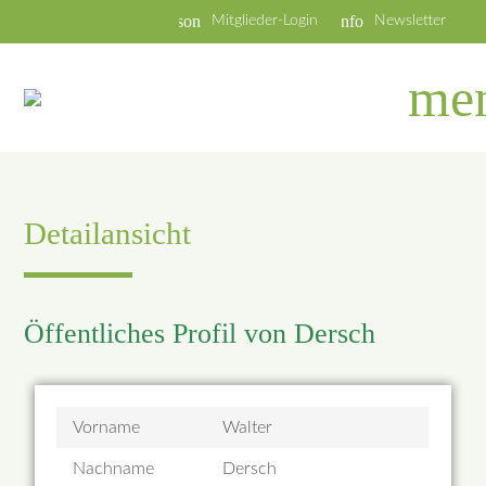
person
info
Mitglieder-Login
Newsletter
me
Detailansicht
Öffentliches Profil von Dersch
Vorname
Walter
Nachname
Dersch