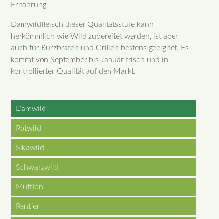
Ernährung.
Damwildfleisch dieser Qualitätsstufe kann
herkömmlich wie Wild zubereitet werden, ist aber
auch für Kurzbraten und Grillen bestens geeignet. Es
kommt von September bis Januar frisch und in
kontrollierter Qualität auf den Markt.
Damwild
Rotwild
Sikawild
Schwarzwild
Mufflon
Rentier